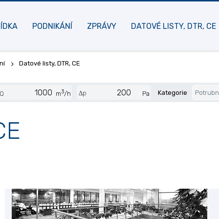
ÍDKA
PODNIKÁNÍ
ZPRÁVY
DATOVÉ LISTY, DTR, CE
ní
Datové listy, DTR, CE
3
Kategorie
Potrubní
Δp
Q
m
/h
Pa
CE