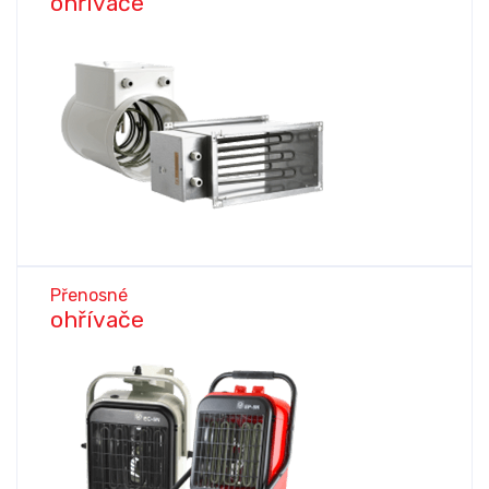
ohřívače
Přenosné
ohřívače