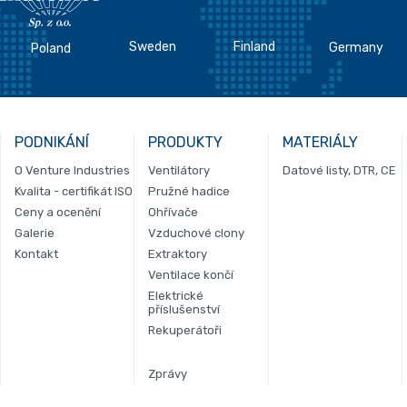
Sweden
Finland
Germany
Poland
PODNIKÁNÍ
PRODUKTY
MATERIÁLY
O Venture Industries
Ventilátory
Datové listy, DTR, CE
Kvalita - certifikát ISO
Pružné hadice
Ceny a ocenění
Ohřívače
Galerie
Vzduchové clony
Kontakt
Extraktory
Ventilace končí
Elektrické
příslušenství
Rekuperátoři
Zprávy