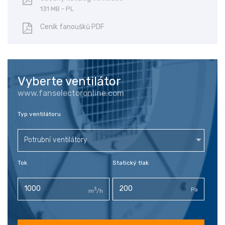
131 MB - PL
Ceník fanoušků PDF
Vyberte ventilátor
www.fanselectoronline.com
Typ ventilátoru
Potrubní ventilátory
Tok
Statický tlak
3
Pa
m
/h