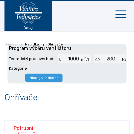
Mobilní
navigac
Domov
Nabídka
Ohřívače
Program výběru ventilátoru
3
Teoretický pracovní bod
Δp
Q
m
/h
Pa
Kategorie
Hledej ventilátor
Ohřívače
Potrubní