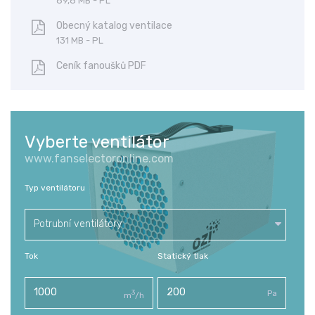
89,8 MB - PL
Obecný katalog ventilace
131 MB - PL
Ceník fanoušků PDF
Vyberte ventilátor
www.fanselectoronline.com
Typ ventilátoru
Potrubní ventilátory
Tok
Statický tlak
3
Pa
m
/h