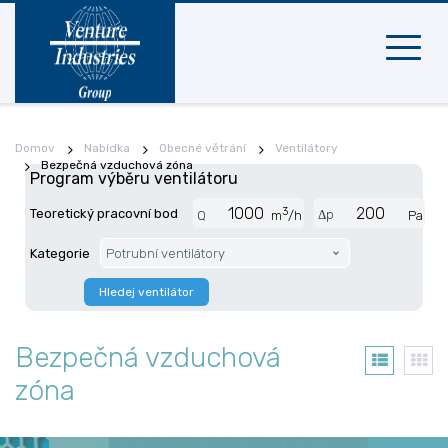
Mobilní
navigac
Domov
Nabídka
Obecné větrání
Ventilátory
Bezpečná vzduchová zóna
Program výběru ventilátoru
3
Teoretický pracovní bod
Δp
Q
m
/h
Pa
Kategorie
Potrubní ventilátory
Hledej ventilátor
Bezpečná vzduchová
zóna