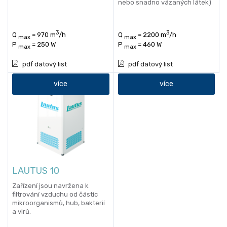
nebo snadno vázaných látek)
3
3
Q
= 970 m
/h
Q
= 2200 m
/h
max
max
P
= 250 W
P
= 460 W
max
max
pdf datový list
pdf datový list
více
více
LAUTUS 10
Zařízení jsou navržena k
filtrování vzduchu od částic
mikroorganismů, hub, bakterií
a virů.