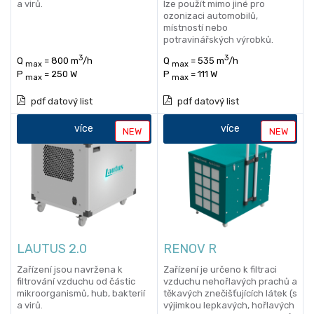
a virů.
lze použít mimo jiné pro
ozonizaci automobilů,
místností nebo
potravinářských výrobků.
3
3
Q
= 800 m
/h
Q
= 535 m
/h
max
max
P
= 250 W
P
= 111 W
max
max
pdf datový list
pdf datový list
více
více
NEW
NEW
LAUTUS 2.0
RENOV R
Zařízení jsou navržena k
Zařízení je určeno k filtraci
filtrování vzduchu od částic
vzduchu nehořlavých prachů a
mikroorganismů, hub, bakterií
těkavých znečišťujících látek (s
a virů.
výjimkou lepkavých, hořlavých