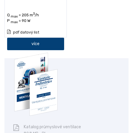
3
Q
= 205 m
/h
max
P
= 90 W
max
pdf datový list
více
Katalog průmyslové ventilace