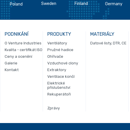
Sweden
Finland
Germany
Poland
PODNIKÁNÍ
PRODUKTY
MATERIÁLY
O Venture Industries
Ventilátory
Datové listy, DTR, CE
Kvalita - certifikát ISO
Pružné hadice
Ceny a ocenění
Ohřívače
Galerie
Vzduchové clony
Kontakt
Extraktory
Ventilace končí
Elektrické
příslušenství
Rekuperátoři
Zprávy