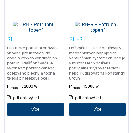
RH
RH-R
Elektrické potrubní ohřívače
Ohřívače RH-R se používají v
vhodné pro instalaci do
mechanických napájecích
obdélníkových ventilačních
ventilačních systémech, kde je
potrubí. Plášť ohřívače je
v místnostech potřeba
vyroben z pozinkovaného
pravidelně zvyšovat teplotu
ocelového plechu a topná
nebo ji udržovat na konstantní
tělesa z nerezové oceli.
úrovni.
P
= 72000 W
P
= 15000 W
max
max
pdf datový list
pdf datový list
více
více