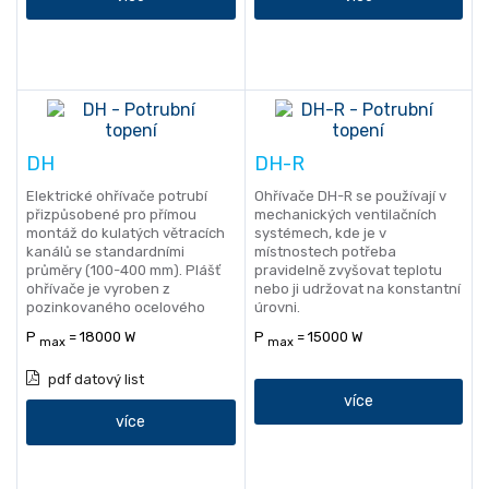
DH
DH-R
Elektrické ohřívače potrubí
Ohřívače DH-R se používají v
přizpůsobené pro přímou
mechanických ventilačních
montáž do kulatých větracích
systémech, kde je v
kanálů se standardními
místnostech potřeba
průměry (100-400 mm). Plášť
pravidelně zvyšovat teplotu
ohřívače je vyroben z
nebo ji udržovat na konstantní
pozinkovaného ocelového
úrovni.
plechu.
P
= 18000 W
P
= 15000 W
max
max
pdf datový list
více
více