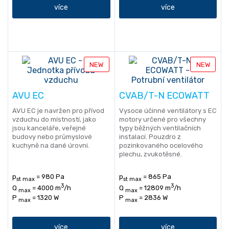
více
více
NEW
NEW
AVU EC
CVAB/T-N ECOWATT
AVU EC je navržen pro přívod
Vysoce účinné ventilátory s EC
vzduchu do místností, jako
motory určené pro všechny
jsou kanceláře, veřejné
typy běžných ventilačních
budovy nebo průmyslové
instalací. Pouzdro z
kuchyně na dané úrovni.
pozinkovaného ocelového
plechu, zvukotěsné.
p
= 980 Pa
p
= 865 Pa
st max
st max
3
3
Q
= 4000 m
/h
Q
= 12809 m
/h
max
max
P
= 1320 W
P
= 2836 W
max
max
více
více