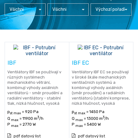
Všichni
Všichni
Výchozí pořadí
IBF
IBF EC
Ventilátory IBF se používají v
Ventilátory IBF EC se používají
různých systémech
v široké škále mechanických
mechanického větrání,
ventilačních systémů a
kombinují výhody axiálních
kombinují výhody axiálních
ventilátorů - směr proudění a
(směr proudění) a radiálních
radiální ventilátory - stabilní
ventilátorů (stabilní komprese,
tlak, nízká hlučnost, vysoká
nízká hlučnost, vysoká
účinnost.
účinnost).
p
= 920 Pa
p
= 1450 Pa
st max
st max
3
3
Q
= 11900 m
/h
Q
= 13000 m
/h
max
max
P
= 2770 W
P
= 5400 W
max
max
pdf datový list
pdf datový list