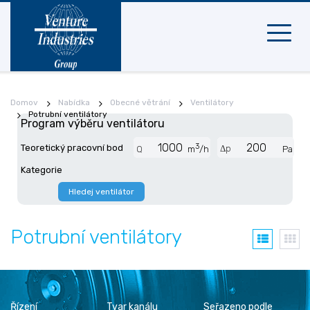
Mobilní
navigac
Domov
Nabídka
Obecné větrání
Ventilátory
Potrubní ventilátory
Program výběru ventilátoru
3
Teoretický pracovní bod
Δp
Q
m
/h
Pa
Kategorie
Hledej ventilátor
Potrubní ventilátory
Řízení
Tvar kanálu
Seřazeno podle