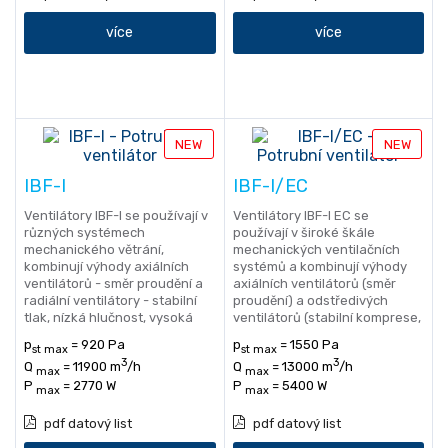
více
více
NEW
NEW
IBF-I
IBF-I/EC
Ventilátory IBF-I se používají v
Ventilátory IBF-I EC se
různých systémech
používají v široké škále
mechanického větrání,
mechanických ventilačních
kombinují výhody axiálních
systémů a kombinují výhody
ventilátorů - směr proudění a
axiálních ventilátorů (směr
radiální ventilátory - stabilní
proudění) a odstředivých
tlak, nízká hlučnost, vysoká
ventilátorů (stabilní komprese,
účinnost.
nízká hlučnost, vysoká
p
= 920 Pa
p
= 1550 Pa
st max
st max
účinnost).
3
3
Q
= 11900 m
/h
Q
= 13000 m
/h
max
max
P
= 2770 W
P
= 5400 W
max
max
pdf datový list
pdf datový list