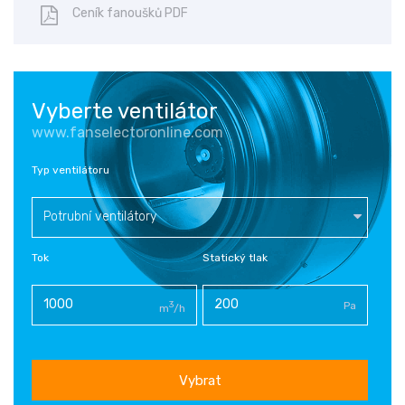
Ceník fanoušků PDF
Vyberte ventilátor
www.fanselectoronline.com
Typ ventilátoru
Potrubní ventilátory
Tok
Statický tlak
3
Pa
m
/h
Vybrat