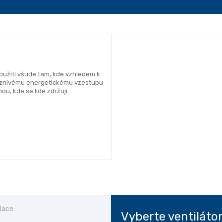
použití všude tam, kde vzhledem k
říznivému energetickému vzestupu
u, kde se lidé zdržují.
více
lace
Vyberte ventiláto