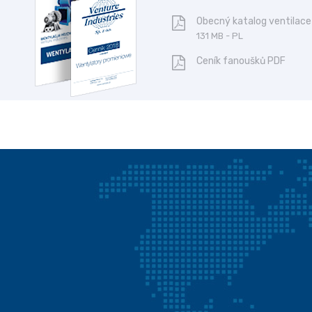
Obecný katalog ventilace
131 MB - PL
Ceník fanoušků PDF