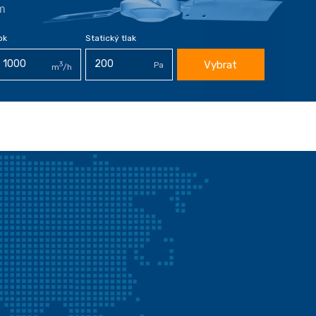
m
ok
Statický tlak
Vybrat
3
Pa
m
/h