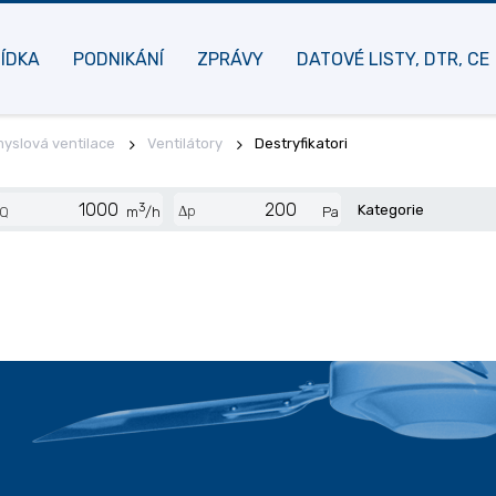
ÍDKA
PODNIKÁNÍ
ZPRÁVY
DATOVÉ LISTY, DTR, CE
yslová ventilace
Ventilátory
Destryfikatori
3
Kategorie
Δp
Q
m
/h
Pa