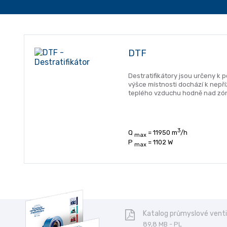
DTF
Destratifikátory jsou určeny k 
výšce místnosti dochází k nep
teplého vzduchu hodně nad zóno
3
Q
= 11950 m
/h
max
P
= 1102 W
max
Katalog průmyslové venti
89,8 MB - PL