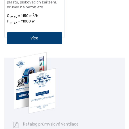
plastů, pískovacích zařízení,
brusek na beton atd.
3
Q
= 1150 m
/h
max
P
= 11000 W
max
více
Katalog průmyslové ventilace