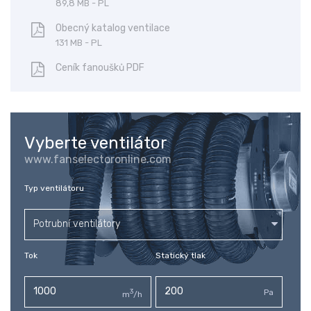
89,8 MB - PL
Obecný katalog ventilace
131 MB - PL
Ceník fanoušků PDF
Vyberte ventilátor
www.fanselectoronline.com
Typ ventilátoru
Potrubní ventilátory
Tok
Statický tlak
3
Pa
m
/h