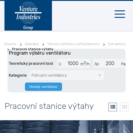
Mobilní
navigac
Domov
Nabídka
Větrací zařízení a příslušenství
Extraktory
Pracovní stanice výtahy
Program výběru ventilátoru
3
Teoretický pracovní bod
Δp
Q
m
/h
Pa
Kategorie
Potrubní ventilátory
Hledej ventilátor
Pracovní stanice výtahy